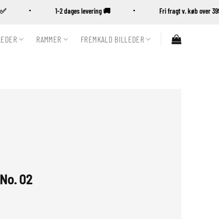
sk ✅
1-2 dages levering 🚚
Fri fragt v. køb over
LEDER
RAMMER
FREMKALD BILLEDER
 No. 02