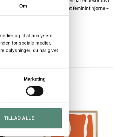
ds af den tætte komposition. Plakaten har et dekorativt
Om
smukt i soveværelse, entré eller et feminint hjørne –
 medier og til at analysere
nden for sociale medier,
e oplysninger, du har givet
Marketing
TILLAD ALLE