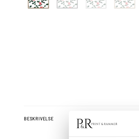
Blomster plakat
BESKRIVELSE
Floral Tapestry No. 02 e