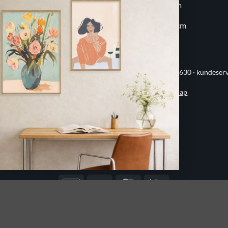
20x30 cm
60x80 cm
30x30 cm
70x100 cm
ervej 21 · 8382 Hinnerup · CVR 40736166 · (+45) 8844 1630 ·
kundeser
Handelsbetingelser
·
Privatlivspolitik
·
Sitemap
© 2026 Printogrammer.dk
DanKort
Visa
MasterCard
Apple
Pay