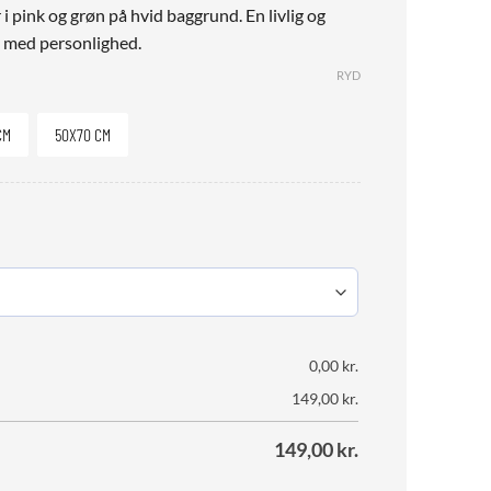
 pink og grøn på hvid baggrund. En livlig og
m med personlighed.
RYD
CM
50X70 CM
0,00
kr.
149,00
kr.
149,00
kr.