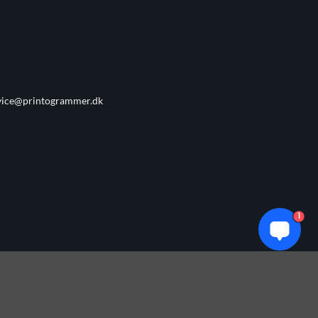
vice@printogrammer.dk
1