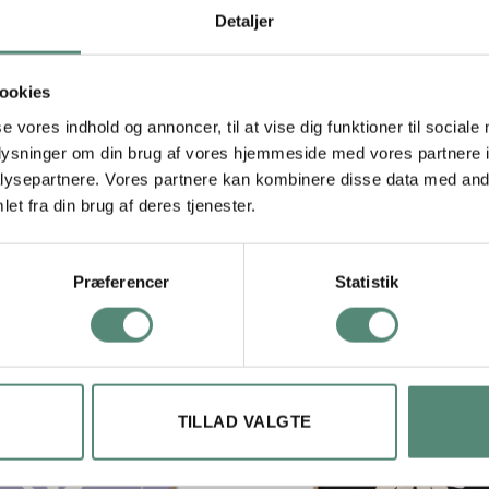
ne til at lyse op og giver motivet en let og luftig karakter, på tro
Detaljer
yk, der fungerer godt i både moderne og klassiske hjem. Den passer 
l Floral Tapestry No. 01.
ookies
se vores indhold og annoncer, til at vise dig funktioner til sociale
oplysninger om din brug af vores hjemmeside med vores partnere i
29,7×42 cm, 42×59,4 cm, 50×70 cm
ysepartnere. Vores partnere kan kombinere disse data med andr
et fra din brug af deres tjenester.
Præferencer
Statistik
TILLAD VALGTE