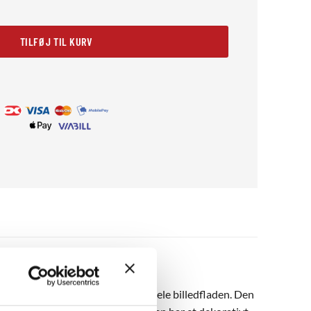
l
TILFØJ TIL KURV
ster og grønne grene, der dækker hele billedfladen. Den