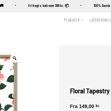
ing 🚚
Fri fragt v. køb over 399 kr. 📦
100% Dan
PLAKATER
LÆRREDSBIL
Zoom
Floral Tapestry
Fra
149,00
kr.