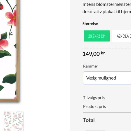
Intens blomstermønster i
dekorativ plakat til hje
Størrelse
29,7X42 CM
42X59,4 
149,00
kr.
(required)
Ramme
*
Tilvalgs pris
Produkt pris
Total