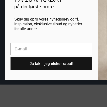
Blog
på din første ordre
B2B
Skriv dig op til vores nyhedsbrev og få
inspiration, eksklusive tilbud og nyheder
før alle andre.
Printogrammer.dk · Nav
Email
Ja tak – jeg elsker rabat!