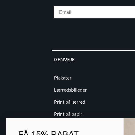
Email
GENVEJE
Plakater
Lærredsbilleder
Print på lærred
Print på papir
Kontakt
FÅ
15% RABAT