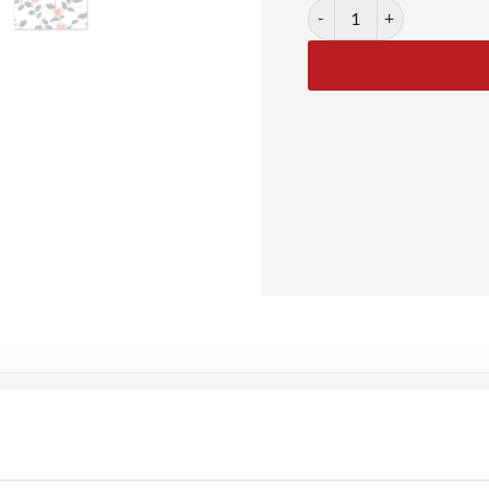
Floral Tapestry No. 02 anta
 med røde blomster
r en farverig og detaljeret plakat med et tæt mønster af pink blom