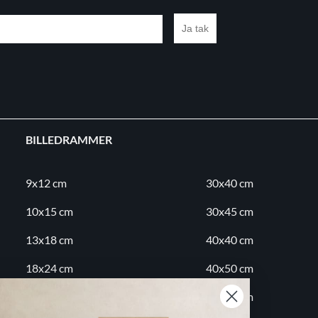
Ja tak
BILLEDRAMMER
9x12 cm
30x40 cm
10x15 cm
30x45 cm
13x18 cm
40x40 cm
18x24 cm
40x50 cm
20x20 cm
50x70 cm