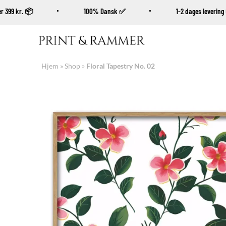
 over 399 kr. 📦
100% Dansk ✅
1-2 dages lever
Fortsæt
til
indhold
Hjem
»
Shop
»
Floral Tapestry No. 02