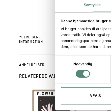
hvide baggrund får farver
Samtykke
og tekstil-lignende udtr
alene eller som makker ti
Denne hjemmeside bruger c
Vi bruger cookies til at tilpas
vores trafik. Vi deler også 
YDERLIGERE
STØRRELSE
annonceringspartnere og anal
INFORMATION
dem, eller som de har indsaml
Samtykkevalg
Nødvendig
ANMELDELSER
RELATEREDE VARER
AFVIS