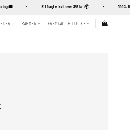
levering 🚚
Fri fragt v. køb over 399 kr. 📦
100%
LEDER
RAMMER
FREMKALD BILLEDER
k