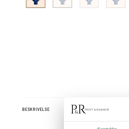
Plakat med bloms
BESKRIVELSE
Blooms in Black kombiner
vase, som står skarpt mo
Samtykke