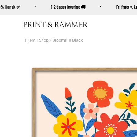
100% Dansk ✅
1-2 dages levering 🚚
Fri fragt v
Fortsæt
til
indhold
Hjem
»
Shop
»
Blooms in Black