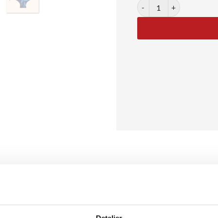
Blooms in Black antal
ter i vase
er stærke primærfarver med et kontrastfyldt udtryk. Blomsterne i
d en varm beige baggrund. Stilen er moderne og grafisk med et leg
Detaljer