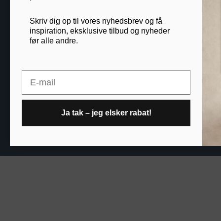
Blog
Skriv dig op til vores nyhedsbrev og få
B2B
inspiration, eksklusive tilbud og nyheder
før alle andre.
Printogrammer.dk · Nav
Email
Ja tak – jeg elsker rabat!