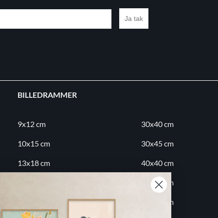
Ja tak
BILLEDRAMMER
9x12 cm
30x40 cm
10x15 cm
30x45 cm
13x18 cm
40x40 cm
18x24 cm
40x50 cm
20x20 cm
50x70 cm