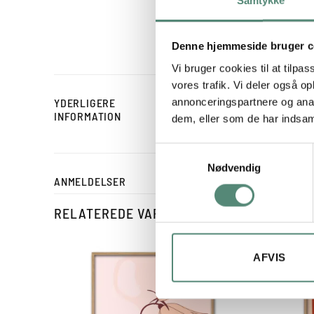
farveglæde. Plakaten er 
billedvæg med personlighe
Denne hjemmeside bruger c
Vi bruger cookies til at tilpas
vores trafik. Vi deler også 
annonceringspartnere og anal
YDERLIGERE
STØRRELSE
INFORMATION
dem, eller som de har indsaml
Samtykkevalg
Nødvendig
ANMELDELSER
RELATEREDE VARER
AFVIS