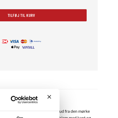
TILFØJ TIL KURV
 gule, røde og blå toner springer ud fra den mørke
ende touch, der passer perfekt til hjem med kant og
Om