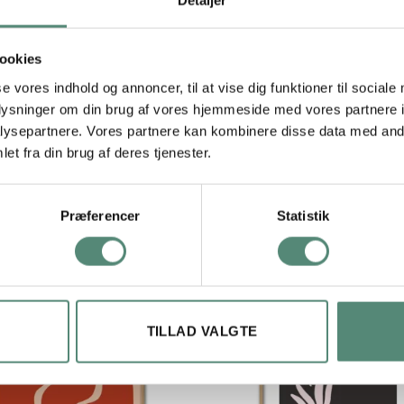
en del af en serie, som inkluderer motiver som Blooms in Blue og 
d. Et oplagt valg til stuen, kontoret eller som farverig opfrisknin
ookies
se vores indhold og annoncer, til at vise dig funktioner til sociale
oplysninger om din brug af vores hjemmeside med vores partnere i
ysepartnere. Vores partnere kan kombinere disse data med andr
29,7×42 cm, 42×59,4 cm, 50×70 cm
et fra din brug af deres tjenester.
Præferencer
Statistik
TILLAD VALGTE