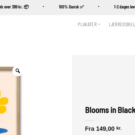
. køb over 399 kr. 📦
100% Dansk ✅
1-2 dages 
PLAKATER
LÆRREDSBIL
Zoom
Blooms in Blac
Fra
149,00
kr.