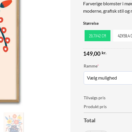
Farverige blomster i mør
moderne, grafisk stil og
Størrelse
29,7X42 CM
42X59,4 
149,00
kr.
(required)
Ramme
*
Tilvalgs pris
Produkt pris
Total