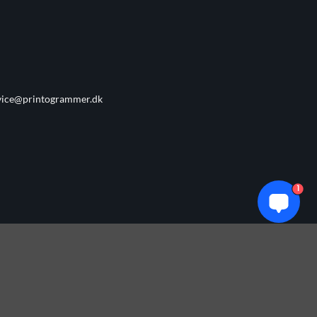
vice@printogrammer.dk
1