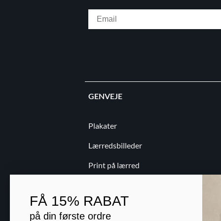
Email
GENVEJE
Plakater
Lærredsbilleder
Print på lærred
Print på papir
FÅ
15% RABAT
Kontakt
på din første ordre