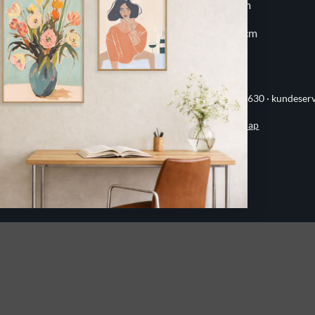
20x30 cm
60x80 cm
30x30 cm
70x100 cm
ervej 21 · 8382 Hinnerup · CVR 40736166 · (+45) 8844 1630 ·
kundeser
Handelsbetingelser
·
Privatlivspolitik
·
Sitemap
© 2026 Printogrammer.dk
DanKort
Visa
MasterCard
Apple
Pay