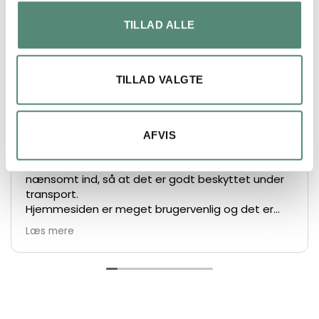
På basis af
49 anmeldelser
TILLAD ALLE
TILLAD VALGTE
Lars Henrik Ley
2 måneder siden
AFVIS
Hurtig levering og et super flot produkt, pakket
nænsomt ind, så at det er godt beskyttet under
transport.
Hjemmesiden er meget brugervenlig og det er
nemt at bestille.
Læs mere
De største anbefalinger herfra 👍👏👏
Vh Lars