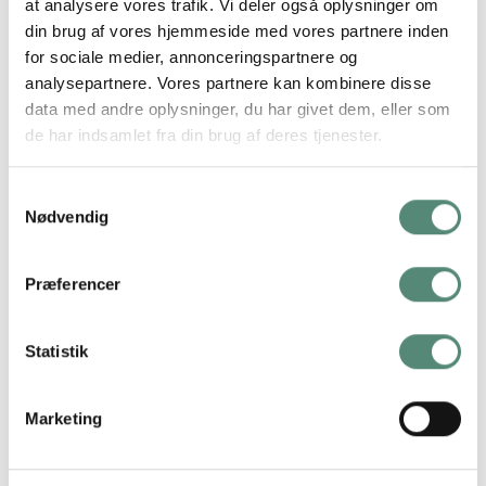
at analysere vores trafik. Vi deler også oplysninger om
karamel til støvet blå og beige. Plakaten passer perfekt i rum,
din brug af vores hjemmeside med vores partnere inden
hvor du ønsker at skabe varme og ro – fx stue, soveværelse
for sociale medier, annonceringspartnere og
eller sommerhus. Brug den alene eller sammen med Golden
analysepartnere. Vores partnere kan kombinere disse
Geometry for en naturlig og poetisk billedvæg.
data med andre oplysninger, du har givet dem, eller som
de har indsamlet fra din brug af deres tjenester.
Samtykkevalg
YDERLIGERE INFORMATION
Nødvendig
STØRRELSE
29,7×42 cm, 42×59,4 cm, 50×70 cm
Præferencer
Statistik
ANMELDELSER
Marketing
FREMRAGENDE