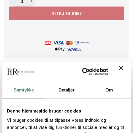
TILFØJ TIL KURV
Samtykke
Detaljer
Om
BESKRIVELSE
Golden Horizon er en drømmende plakat med et abstrakt
Denne hjemmeside bruger cookies
landskab i gyldne og blå toner. Motivet viser en stiliseret sol
Vi bruger cookies til at tilpasse vores indhold og
og bladmotiv, indrammet af en buet åbning og omgivet af
annoncer, til at vise dig funktioner til sociale medier og til
bløde bølgende former. Farverne spænder fra varm okker og