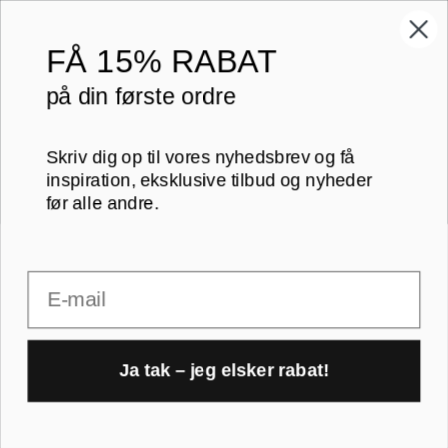
Print på lærred
13x18 cm
Print på papir
18x24 cm
FÅ
15% RABAT
Kontakt
20x20 cm
på din første ordre
Blog
20x30 cm
Skriv dig op til vores nyhedsbrev og få
B2B
30x30 cm
inspiration, eksklusive tilbud og nyheder
før alle andre.
RAMMER A-FORMAT
30x40 cm
Email
30x45 cm
A1 rammer
40x40 cm
A2 rammer
Ja tak – jeg elsker rabat!
40x50 cm
1
A3 rammer
50x70 cm
A4 rammer