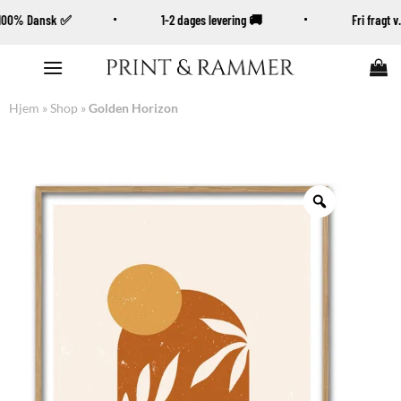
100% Dansk ✅
1-2 dages levering 🚚
Fri fragt
Fortsæt
til
indhold
Hjem
»
Shop
»
Golden Horizon
Zoom