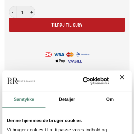
Lily antal
TILFØJ TIL KURV
Samtykke
Detaljer
Om
BESKRIVELSE
Flower Market plakat med liljer
Denne hjemmeside bruger cookies
Lily er en dekorativ og moderne plakat med gule liljer og
Vi bruger cookies til at tilpasse vores indhold og