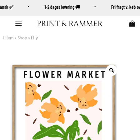
 Dansk ✅
1-2 dages levering 🚚
Fri fragt v. køb
Fortsæt
til
indhold
Hjem
»
Shop
»
Lily
Zoom