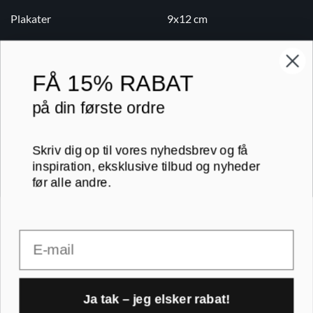
Plakater
9x12 cm
Lærredsbilleder
10x15 cm
Print på lærred
13x18 cm
FÅ
15% RABAT
Print på papir
18x24 cm
på din første ordre
Kontakt
20x20 cm
Skriv dig op til vores nyhedsbrev og få
Blog
20x30 cm
inspiration, eksklusive tilbud og nyheder
før alle andre.
B2B
30x30 cm
Email
RAMMER A-FORMAT
30x40 cm
30x45 cm
A1 rammer
Ja tak – jeg elsker rabat!
40x40 cm