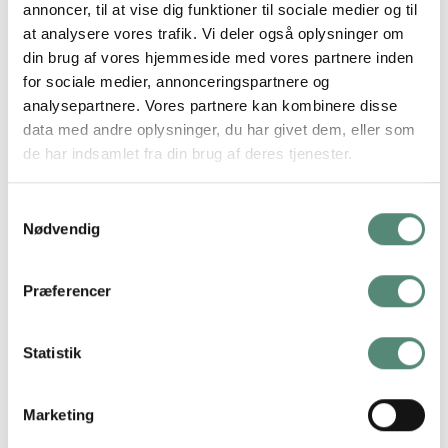
grønne blade, der elegant breder sig på en hvid baggrund.
annoncer, til at vise dig funktioner til sociale medier og til
Stilen er enkel og stiliseret med inspiration fra både klassiske
at analysere vores trafik. Vi deler også oplysninger om
botaniske illustrationer og moderne grafisk design. Teksten
din brug af vores hjemmeside med vores partnere inden
for sociale medier, annonceringspartnere og
Flower Market i toppen giver plakaten et samlet og
analysepartnere. Vores partnere kan kombinere disse
internationalt udtryk. Den passer godt ind i hjem med lyse og
data med andre oplysninger, du har givet dem, eller som
rene linjer og fungerer både alene og sammen med andre
de har indsamlet fra din brug af deres tjenester.
Flower Market-plakater. Et oplagt valg til køkken, stue eller
hjemmekontor, hvor den tilfører energi og naturlig skønhed.
Samtykkevalg
Nødvendig
YDERLIGERE INFORMATION
Præferencer
STØRRELSE
29,7×42 cm, 42×59,4 cm, 50×70 cm
Statistik
Marketing