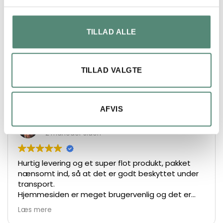
ANMELDELSER
FREMRAGENDE
TILLAD ALLE
På basis af
49 anmeldelser
TILLAD VALGTE
AFVIS
Lars Henrik Ley
2 måneder siden
Hurtig levering og et super flot produkt, pakket
nænsomt ind, så at det er godt beskyttet under
transport.
Hjemmesiden er meget brugervenlig og det er
nemt at bestille.
Læs mere
De største anbefalinger herfra 👍👏👏