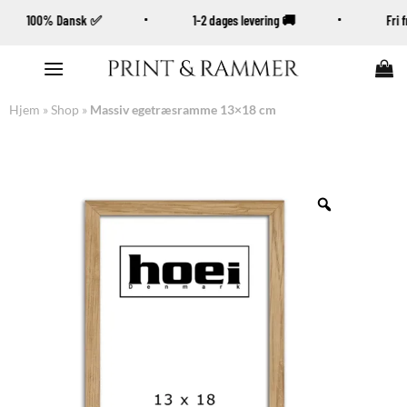
100% Dansk ✅
1-2 dages levering 🚚
Fri
Fortsæt
til
indhold
Hjem
»
Shop
»
Massiv egetræsramme 13×18 cm
Zoom