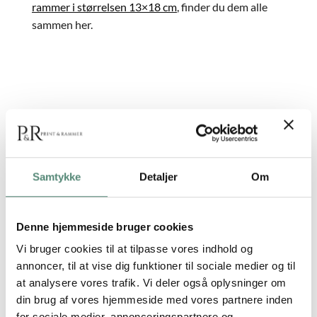
rammer i størrelsen 13×18 cm
, finder du dem alle
sammen her.
Print dine små billeder hos os
Har du nogle fine billeder liggende på dine telefon
eller tablet, som du gerne vil have fremkaldt? Hos
Samtykke
Detaljer
Om
Print & Rammer tilbyder vi – som vores navn også
antyder – både print og indramning. Det betyder, at
du kan printe dine billeder i vores
Denne hjemmeside bruger cookies
selvbetjeningssystem, og du kan uploade dem
Vi bruger cookies til at tilpasse vores indhold og
direkte fra din enhed.
annoncer, til at vise dig funktioner til sociale medier og til
Vores printteknikere tjekker altid billedkvaliteten,
at analysere vores trafik. Vi deler også oplysninger om
inden de printer. Det sikrer dig en god kvalitet, som
din brug af vores hjemmeside med vores partnere inden
for sociale medier, annonceringspartnere og