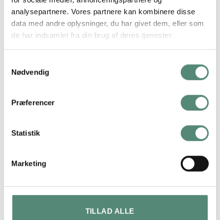
vi glæder os til at levere til dig.
analysepartnere. Vores partnere kan kombinere disse
data med andre oplysninger, du har givet dem, eller som
de har indsamlet fra din brug af deres tjenester.
Samtykkevalg
Nødvendig
ANMELDELSER
Præferencer
FREMRAGENDE
Statistik
På basis af
49 anmeldelser
Marketing
Maja lykke jensen
2 måneder siden
TILLAD ALLE