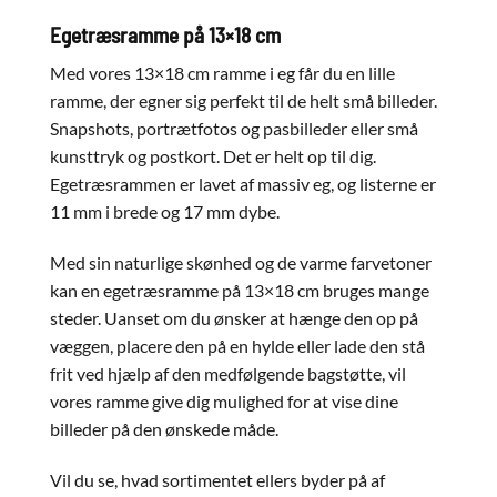
Egetræsramme på 13×18 cm
Med vores 13×18 cm ramme i eg får du en lille
ramme, der egner sig perfekt til de helt små billeder.
Snapshots, portrætfotos og pasbilleder eller små
kunsttryk og postkort. Det er helt op til dig.
Egetræsrammen er lavet af massiv eg, og listerne er
11 mm i brede og 17 mm dybe.
Med sin naturlige skønhed og de varme farvetoner
kan en egetræsramme på 13×18 cm bruges mange
steder. Uanset om du ønsker at hænge den op på
væggen, placere den på en hylde eller lade den stå
frit ved hjælp af den medfølgende bagstøtte, vil
vores ramme give dig mulighed for at vise dine
billeder på den ønskede måde.
Vil du se, hvad sortimentet ellers byder på af