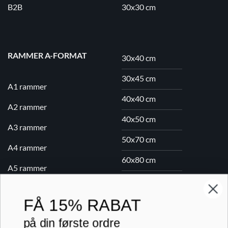
B2B
30x30 cm
RAMMER A-FORMAT
30x40 cm
30x45 cm
A1 rammer
40x40 cm
A2 rammer
40x50 cm
A3 rammer
50x70 cm
A4 rammer
60x80 cm
A5 rammer
70x100 cm
FÅ
15% RABAT
Printogrammer.dk · Navervej 21 · 8382 Hinnerup · CVR 40736166 ·
på din første ordre
(+45) 8844 1630 ·
kundeservice@printogrammer.dk