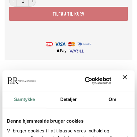
TILFØJ TIL KURV
BESKRIVELSE
Samtykke
Detaljer
Om
Matisse Fruit Cut-Out No. 03 (Strawberry) er en enkel og
iøjnefaldende plakat med et rødt jordbær og grøn top – skabt
Denne hjemmeside bruger cookies
med Matisse’ kendte papirklip-teknik. Det grafiske udtryk og
Vi bruger cookies til at tilpasse vores indhold og
de klare farver gør den oplagt til rum, hvor der ønskes et