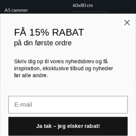
60x80 cm
A5 rammer
70x100 cm
FÅ
15% RABAT
Printogrammer.dk · Navervej 21 · 8382 Hinnerup · CVR 40736166 ·
på din første ordre
(+45) 8844 1630 ·
kundeservice@printogrammer.dk
Handelsbetingelser
·
Privatlivspolitik
·
Sitemap
© 2026 Printogrammer.dk
Skriv dig op til vores nyhedsbrev og få
inspiration, eksklusive tilbud og nyheder
før alle andre.
Email
DanKort
Visa
MasterCard
Apple
Pay
Ja tak – jeg elsker rabat!
1