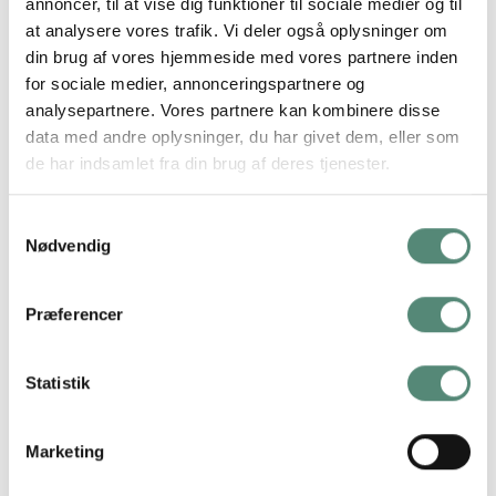
annoncer, til at vise dig funktioner til sociale medier og til
farverigt og legende element. Jordbærrets bløde form og
at analysere vores trafik. Vi deler også oplysninger om
farverige udtryk gør sig særligt godt i køkkenet, spisestuen
din brug af vores hjemmeside med vores partnere inden
eller et sommerhus. Den lyse baggrund holder motivet let og
for sociale medier, annonceringspartnere og
luftigt. Kan nemt kombineres med de øvrige plakater i Fruit
analysepartnere. Vores partnere kan kombinere disse
Cut-Out-serien.
data med andre oplysninger, du har givet dem, eller som
de har indsamlet fra din brug af deres tjenester.
Samtykkevalg
YDERLIGERE INFORMATION
Nødvendig
STØRRELSE
29,7×42 cm, 42×59,4 cm, 50×70 cm
Præferencer
Statistik
ANMELDELSER
Marketing