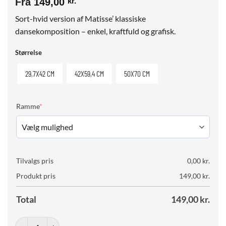
Fra
149,00
kr.
Sort-hvid version af Matisse’ klassiske
dansekomposition – enkel, kraftfuld og grafisk.
Størrelse
29,7X42 CM
42X59,4 CM
50X70 CM
(required)
Ramme
*
Tilvalgs pris
0,00
kr.
Produkt pris
149,00
kr.
Total
149,00
kr.
Matisse The Dance No. 02 antal