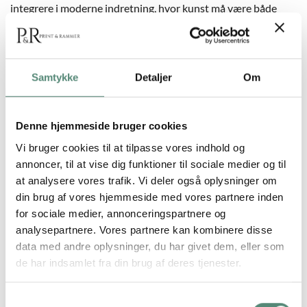
integrere i moderne indretning, hvor kunst må være både
udtryksfuldt og roligt. Et oplagt valg til dem, der ønsker et
klassisk værk med moderne visuel styrke. Plakaten står flot
alene eller sammen med The Dance No. 01.
Samtykke
Detaljer
Om
YDERLIGERE INFORMATION
Denne hjemmeside bruger cookies
Vi bruger cookies til at tilpasse vores indhold og
annoncer, til at vise dig funktioner til sociale medier og til
STØRRELSE
29,7×42 cm, 42×59,4 cm, 50×70 cm
at analysere vores trafik. Vi deler også oplysninger om
din brug af vores hjemmeside med vores partnere inden
for sociale medier, annonceringspartnere og
analysepartnere. Vores partnere kan kombinere disse
ANMELDELSER
data med andre oplysninger, du har givet dem, eller som
de har indsamlet fra din brug af deres tjenester.
FREMRAGENDE
Samtykkevalg