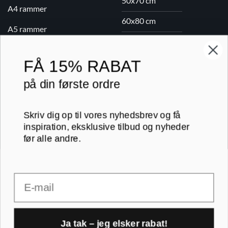
50x70 cm
A4 rammer
60x80 cm
A5 rammer
70x100 cm
FÅ
15% RABAT
Printogrammer.dk · Navervej 21 · 8382 Hinnerup · CVR 40736166 ·
på din første ordre
(+45) 8844 1630 ·
kundeservice@printogrammer.dk
Handelsbetingelser
·
Privatlivspolitik
·
Sitemap
© 2026 Printogrammer.dk
Skriv dig op til vores nyhedsbrev og få
inspiration, eksklusive tilbud og nyheder
før alle andre.
Email
DanKort
Visa
MasterCard
Apple
Pay
Ja tak – jeg elsker rabat!