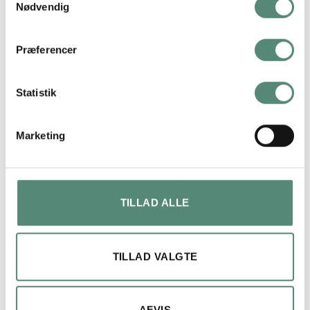
Nødvendig
På basis af
49 anmeldelser
Præferencer
Statistik
Maja lykke jensen
2 måneder siden
Marketing
Fin billede og ramme.
Kom på anden dagen, efter bestilling
TILLAD ALLE
TILLAD VALGTE
AFVIS