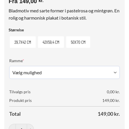
Fra
149,00
kr.
Bladmotiv med sarte former i pastelrosa og mintgrøn. En
rolig og harmonisk plakat i botanisk stil.
Størrelse
29,7X42 CM
42X59,4 CM
50X70 CM
(required)
Ramme
*
Tilvalgs pris
0,00
kr.
Produkt pris
149,00
kr.
Total
149,00
kr.
Pastel Serenity No. 01 antal