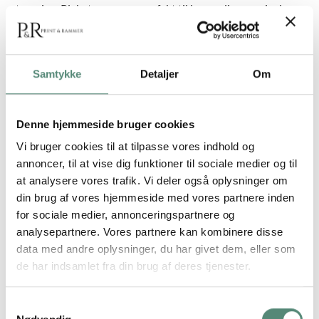
stemning. Plakaten passer perfekt til lyse, rolige omgivelser
som soveværelse, stue eller sommerhus. Brug den alene for
et let udtryk eller kombiner den med Pastel Serenity No. 02
for en blid botanisk serie med poetisk karakter.
Samtykke
Detaljer
Om
Denne hjemmeside bruger cookies
YDERLIGERE INFORMATION
Vi bruger cookies til at tilpasse vores indhold og
annoncer, til at vise dig funktioner til sociale medier og til
STØRRELSE
29,7×42 cm, 42×59,4 cm, 50×70 cm
at analysere vores trafik. Vi deler også oplysninger om
din brug af vores hjemmeside med vores partnere inden
for sociale medier, annonceringspartnere og
analysepartnere. Vores partnere kan kombinere disse
data med andre oplysninger, du har givet dem, eller som
ANMELDELSER
de har indsamlet fra din brug af deres tjenester.
FREMRAGENDE
Samtykkevalg