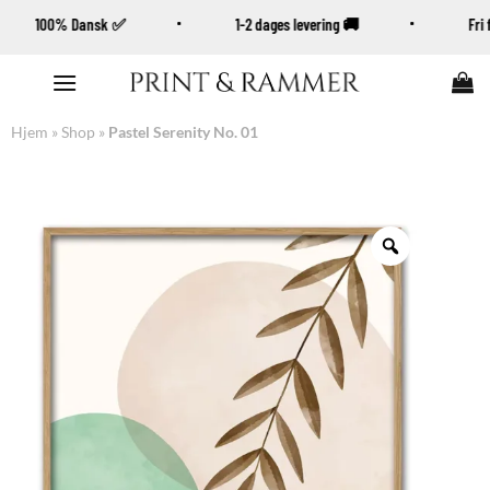
100% Dansk ✅
1-2 dages levering 🚚
Fr
Fortsæt
til
indhold
Hjem
»
Shop
»
Pastel Serenity No. 01
Zoom