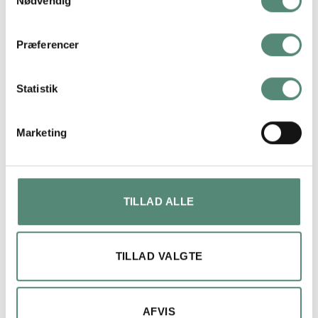
Nødvendig
På basis af
49 anmeldelser
Præferencer
Statistik
Maja lykke jensen
2 måneder siden
Marketing
Fin billede og ramme.
Kom på anden dagen, efter bestilling
TILLAD ALLE
TILLAD VALGTE
AFVIS