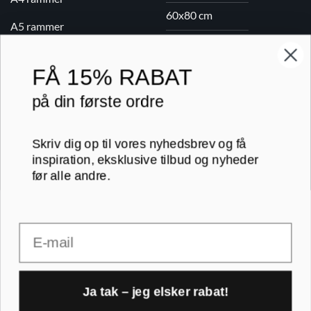
60x80 cm
A5 rammer
70x100 cm
FÅ
15% RABAT
Printogrammer.dk · Navervej 21 · 8382 Hinnerup · CVR 40736166 ·
på din første ordre
(+45) 8844 1630 ·
kundeservice@printogrammer.dk
Handelsbetingelser
·
Privatlivspolitik
·
Sitemap
© 2026 Printogrammer.dk
Skriv dig op til vores nyhedsbrev og få
inspiration, eksklusive tilbud og nyheder
før alle andre.
Email
DanKort
Visa
MasterCard
Apple
Pay
Ja tak – jeg elsker rabat!