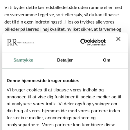
Vi tilbyder dette lærredsbillede både uden ramme eller med
en svæveramme i egetræ, sort eller sølv, så du kan tilpasse
det til din egen indretningsstil. Hos os trykkes alle vores
billeder på lærred i høj kvalitet, hvilket sikrer, at farverne og
detaljerne forbliver levende i mange år. Leder du efter et
billede, der kan bringe både natur og menneskelighed
sammen på en smuk måde? Så er dette lærredsbillede et
oplagt valg til din væg.
Samtykke
Detaljer
Om
Denne hjemmeside bruger cookies
Vi bruger cookies til at tilpasse vores indhold og
YDERLIGERE INFORMATION
annoncer, til at vise dig funktioner til sociale medier og til
at analysere vores trafik. Vi deler også oplysninger om
din brug af vores hjemmeside med vores partnere inden
60×80 cm., 70×100 cm., 90×120 cm., 100×140
STØRRELSE
for sociale medier, annonceringspartnere og
cm.
analysepartnere. Vores partnere kan kombinere disse