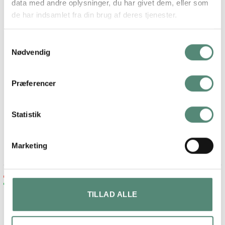
data med andre oplysninger, du har givet dem, eller som
SVÆVERAMME
Ingen, Sort ramme, Sølv ramme, Ege ramme
de har indsamlet fra din brug af deres tjenester.
Samtykkevalg
Nødvendig
ANMELDELSER
FREMRAGENDE
Præferencer
Statistik
På basis af
49 anmeldelser
Marketing
Maja lykke jensen
2 måneder siden
TILLAD ALLE
Fin billede og ramme.