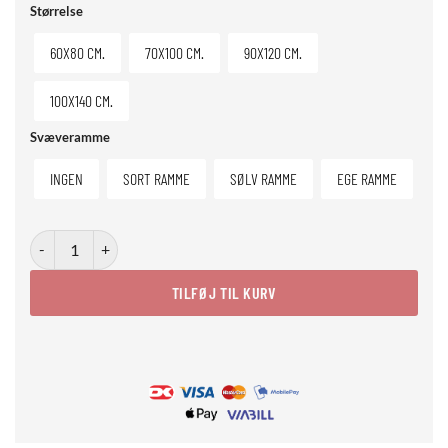
Størrelse
60X80 CM.
70X100 CM.
90X120 CM.
100X140 CM.
Svæveramme
INGEN
SORT RAMME
SØLV RAMME
EGE RAMME
Pineapple Promenade antal
TILFØJ TIL KURV