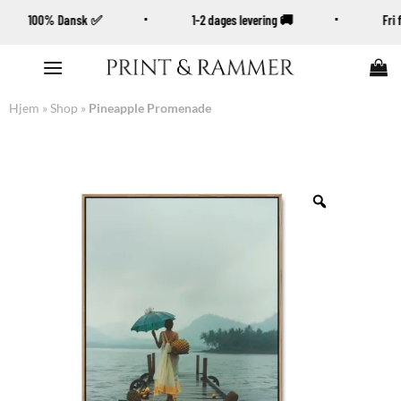
100% Dansk ✅
1-2 dages levering 🚚
Fr
Fortsæt
til
indhold
Hjem
»
Shop
»
Pineapple Promenade
Zoom