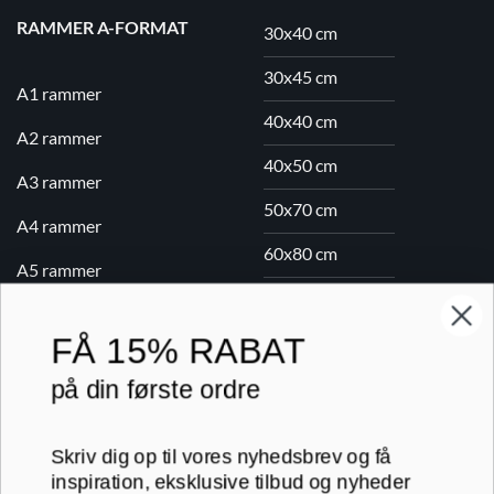
RAMMER A-FORMAT
30x40 cm
30x45 cm
A1 rammer
40x40 cm
A2 rammer
40x50 cm
A3 rammer
50x70 cm
A4 rammer
60x80 cm
A5 rammer
70x100 cm
FÅ
15% RABAT
Printogrammer.dk · Navervej 21 · 8382 Hinnerup · CVR 40736166 ·
på din første ordre
(+45) 8844 1630 ·
kundeservice@printogrammer.dk
Handelsbetingelser
·
Privatlivspolitik
·
Sitemap
Skriv dig op til vores nyhedsbrev og få
© 2026 Printogrammer.dk
inspiration, eksklusive tilbud og nyheder