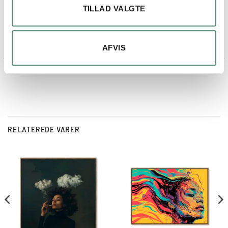
Kom på anden dagen, efter bestilling
TILLAD VALGTE
AFVIS
RELATEREDE VARER