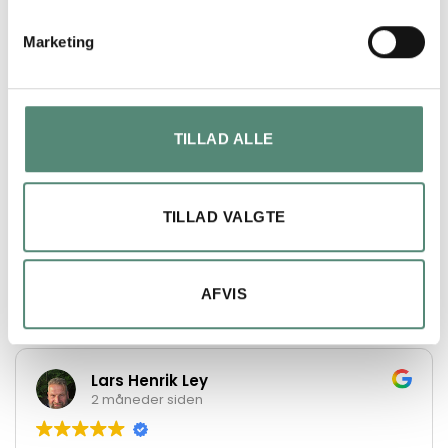
SVÆVERAMME
Ingen, Sort ramme, Sølv ramme, Ege ramme
Marketing
ANMELDELSER
TILLAD ALLE
FREMRAGENDE
TILLAD VALGTE
På basis af
49 anmeldelser
AFVIS
Lars Henrik Ley
2 måneder siden