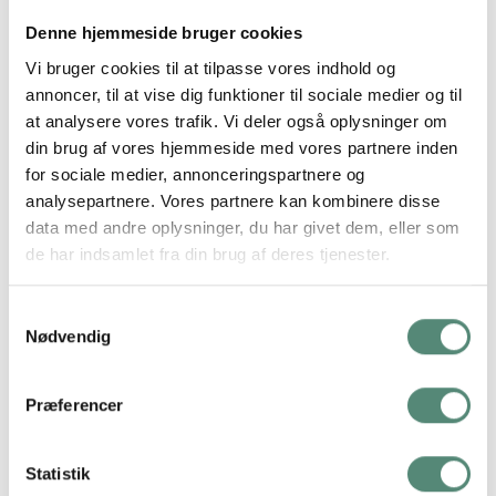
Dette billede er printet på lærred, hvilket sikrer en flot og
Denne hjemmeside bruger cookies
holdbar overflade. Vores billeder på lærred er skabt for at
Vi bruger cookies til at tilpasse vores indhold og
give dig kunst på lærred med en moderne og stilfuld finish.
annoncer, til at vise dig funktioner til sociale medier og til
Lærredsbilleder er en fremragende måde at tilføre
at analysere vores trafik. Vi deler også oplysninger om
personlighed og charme til dine vægge. Motivet af katten i
din brug af vores hjemmeside med vores partnere inden
regnjakken er både sjovt og iøjnefaldende og kan fås i
for sociale medier, annonceringspartnere og
forskellige størrelser. Det er en del af vores brede udvalg af
analysepartnere. Vores partnere kan kombinere disse
flotte dyrebilleder, så du kan finde det motiv, der passer
data med andre oplysninger, du har givet dem, eller som
bedst til din stil.
de har indsamlet fra din brug af deres tjenester.
Samtykkevalg
Nødvendig
YDERLIGERE INFORMATION
Præferencer
60×80 cm., 70×100 cm., 90×120 cm., 100×140
STØRRELSE
Statistik
cm.