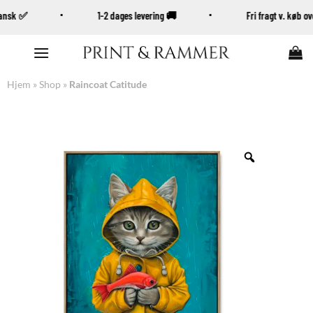
Dansk ✅
1-2 dages levering 🚚
Fri fragt v. køb 
Fortsæt
til
indhold
Hjem
»
Shop
»
Raincoat Catitude
Zoom