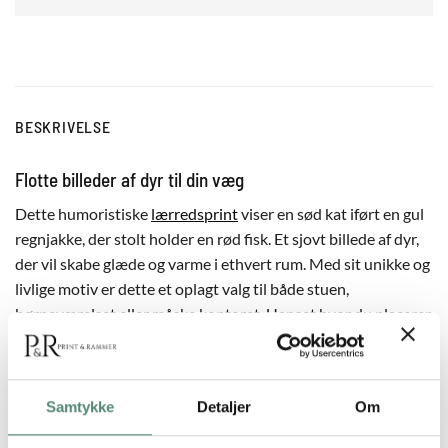
BESKRIVELSE
Flotte billeder af dyr til din væg
Dette humoristiske
lærredsprint
viser en sød kat iført en gul
regnjakke, der stolt holder en rød fisk. Et sjovt billede af dyr,
der vil skabe glæde og varme i ethvert rum. Med sit unikke og
livlige motiv er dette et oplagt valg til både stuen,
børneværelset eller måske kontoret. Uanset hvor du placerer
det, vil det med garanti bringe smil frem. Billedet fås både
uden ramme eller med en svæveramme i egetræ, sort eller
sølv, så du kan tilpasse det til netop din indretning.
Samtykke
Detaljer
Om
Kunst på lærred – lærredsprint af kat