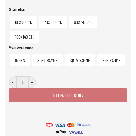
Størrelse
60X80 CM.
70X100 CM.
90X120 CM.
100X140 CM.
Svæveramme
INGEN
SORT RAMME
SØLV RAMME
EGE RAMME
Raincoat Catitude antal
TILFØJ TIL KURV