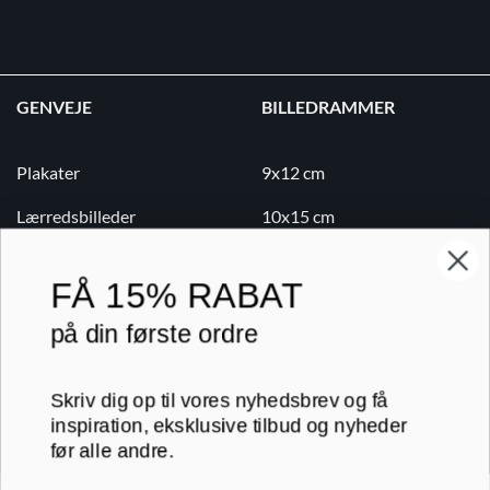
GENVEJE
BILLEDRAMMER
Plakater
9x12 cm
Lærredsbilleder
10x15 cm
Print på lærred
13x18 cm
FÅ
15% RABAT
Print på papir
18x24 cm
på din første ordre
Kontakt
20x20 cm
Blog
20x30 cm
Skriv dig op til vores nyhedsbrev og få
inspiration, eksklusive tilbud og nyheder
B2B
30x30 cm
før alle andre.