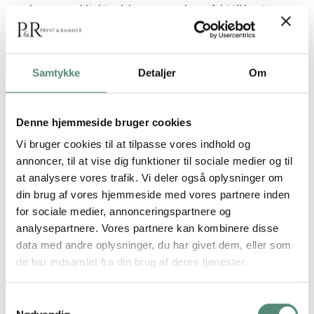
moderne og arkitektonisk og egner sig perfekt til kontorer,
entréer eller stuer med kant. Plakaten kan hænge alene eller
kombineres med Radiant Pulse No. 02 for en dynamisk og
struktureret billedvæg.
Samtykke
Detaljer
Om
Denne hjemmeside bruger cookies
YDERLIGERE INFORMATION
Vi bruger cookies til at tilpasse vores indhold og
annoncer, til at vise dig funktioner til sociale medier og til
STØRRELSE
29,7×42 cm, 42×59,4 cm, 50×70 cm
at analysere vores trafik. Vi deler også oplysninger om
din brug af vores hjemmeside med vores partnere inden
for sociale medier, annonceringspartnere og
analysepartnere. Vores partnere kan kombinere disse
data med andre oplysninger, du har givet dem, eller som
ANMELDELSER
de har indsamlet fra din brug af deres tjenester.
FREMRAGENDE
Samtykkevalg