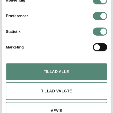
Nødvendig
På basis af
49 anmeldelser
Præferencer
Statistik
lene bach
4 måneder siden
Marketing
Hurtig levering og perfekt produkt.
TILLAD ALLE
TILLAD VALGTE
AFVIS