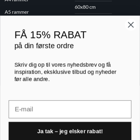
60x80 cm
A5 rammer
70x100 cm
FÅ
15% RABAT
Printogrammer.dk · Navervej 21 · 8382 Hinnerup · CVR 40736166 ·
på din første ordre
(+45) 8844 1630 ·
kundeservice@printogrammer.dk
Handelsbetingelser
·
Privatlivspolitik
·
Sitemap
© 2026 Printogrammer.dk
Skriv dig op til vores nyhedsbrev og få
inspiration, eksklusive tilbud og nyheder
før alle andre.
Email
DanKort
Visa
MasterCard
Apple
Pay
Ja tak – jeg elsker rabat!