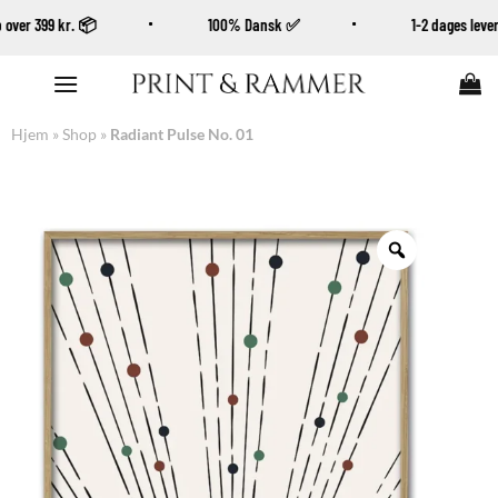
køb over 399 kr. 📦
100% Dansk ✅
1-2 dages lev
Fortsæt
til
indhold
Hjem
»
Shop
»
Radiant Pulse No. 01
Zoom