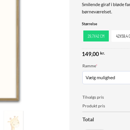
Smilende giraf i bløde far
børneværelset.
Størrelse
29,7X42 CM
42X59,4 
149,00
kr.
(required)
Ramme
*
Tilvalgs pris
Produkt pris
Total