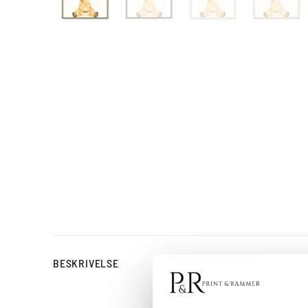
Smiling Giraffe: F
BESKRIVELSE
Smiling Giraffe er en nutt