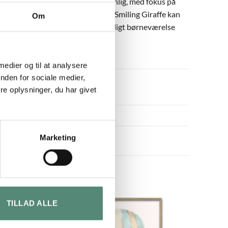
dtryk. Stilen er blød og børnevenlig, med fokus på
turtema eller blandt andre dyr, og Smiling Giraffe kan
Om
nivers. Et trygt valg til et hyggeligt børneværelse
 medier og til at analysere
nden for sociale medier,
e oplysninger, du har givet
Marketing
TILLAD ALLE