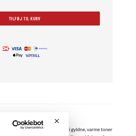
TILFØJ TIL KURV
il og rolige øjne. Farverne er holdt i gyldne, varme toner