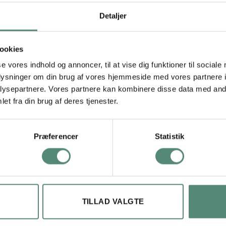
lys baggrund, hvilket giver motivet et venligt og imødekommende u
ekt til både babyer og mindre børn. Motivet passer fint ind i et na
Detaljer
iraffe Aviator eller Giraffe on Wheels for et gennemgående giraf-u
hed.
ookies
se vores indhold og annoncer, til at vise dig funktioner til sociale
oplysninger om din brug af vores hjemmeside med vores partnere i
ysepartnere. Vores partnere kan kombinere disse data med andr
29,7×42 cm, 42×59,4 cm, 50×70 cm
et fra din brug af deres tjenester.
Præferencer
Statistik
TILLAD VALGTE