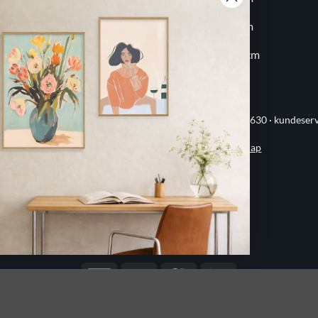
20x30 cm
60x80 cm
30x30 cm
70x100 cm
ervej 21 · 8382 Hinnerup · CVR 40736166 · (+45) 8844 1630 ·
kundeser
Handelsbetingelser
·
Privatlivspolitik
·
Sitemap
© 2026 Printogrammer.dk
DanKort
Visa
MasterCard
Apple
Pay