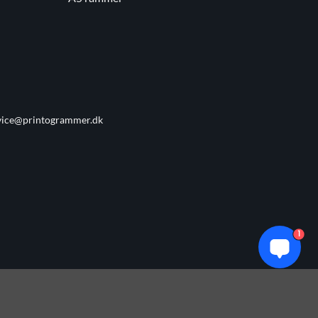
vice@printogrammer.dk
1