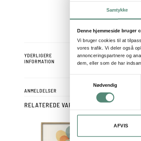
med brune prikker og en 
det søde og trygge – perf
Samtykke
nemt kombineres med fx G
med varme og personlig
Denne hjemmeside bruger c
Vi bruger cookies til at tilpas
vores trafik. Vi deler også 
YDERLIGERE
annonceringspartnere og anal
STØRRELSE
INFORMATION
dem, eller som de har indsaml
Samtykkevalg
Nødvendig
ANMELDELSER
RELATEREDE VARER
AFVIS