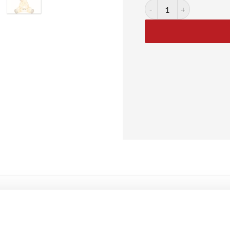
Smiling Giraffe antal
in plakat til børn
et og enkel illustration af en lille giraf, der sidder med et varmt sm