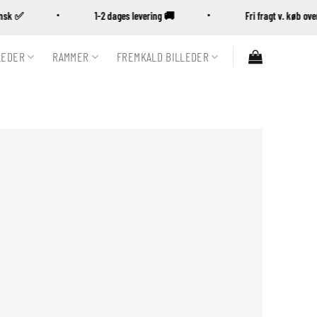
Dansk ✅
1-2 dages levering 🚚
Fri fragt v. køb 
LEDER
RAMMER
FREMKALD BILLEDER