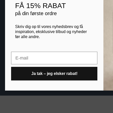
FÅ
15% RABAT
Blog
på din første ordre
B2B
Skriv dig op til vores nyhedsbrev og få
inspiration, eksklusive tilbud og nyheder
før alle andre.
Printogrammer.dk · Nav
Email
Ja tak – jeg elsker rabat!