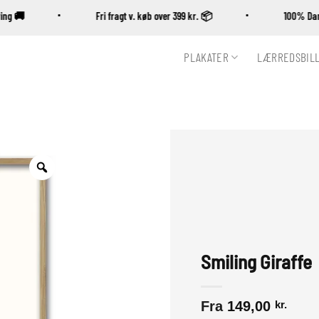
vering 🚚
Fri fragt v. køb over 399 kr. 📦
100% 
PLAKATER
LÆRREDSBIL
Zoom
Smiling Giraffe
Fra
149,00
kr.