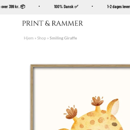
 køb over 399 kr. 📦
100% Dansk ✅
1-2 dages le
Fortsæt
til
indhold
Hjem
»
Shop
»
Smiling Giraffe