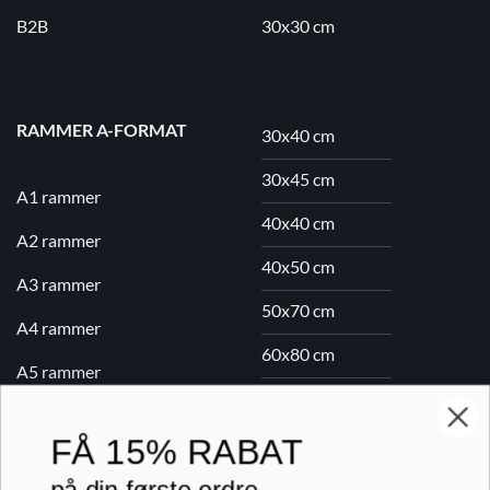
B2B
30x30 cm
RAMMER A-FORMAT
30x40 cm
30x45 cm
A1 rammer
40x40 cm
A2 rammer
40x50 cm
A3 rammer
50x70 cm
A4 rammer
60x80 cm
A5 rammer
70x100 cm
FÅ
15% RABAT
Printogrammer.dk · Navervej 21 · 8382 Hinnerup · CVR 40736166 ·
(+45) 8844 1630 ·
kundeservice@printogrammer.dk