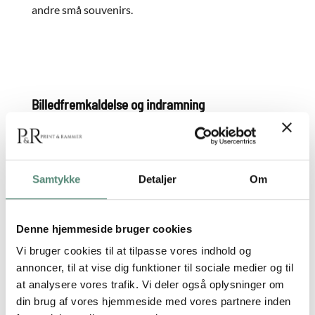
andre små souvenirs.
Billedfremkaldelse og indramning
Hos
Print & Rammer
sælger vi ikke kun rammer. Vi
kan også
fremkalde dine
billeder
og ramme dem ind,
så din sorte 10×15 cm ramme er klar til at blive
Samtykke
Detaljer
Om
hængt op eller stillet frem, så snart du modtager
den. Du skal bare uploade dit billede og vælge din
ramme, så klarer vi resten.
Denne hjemmeside bruger cookies
Vi har forpligtet os til at levere dine rammer hurtigt
Vi bruger cookies til at tilpasse vores indhold og
og sikkert – typisk inden for 1-3 hverdage.
annoncer, til at vise dig funktioner til sociale medier og til
Derudover tilbyder vi gratis fragt på køb over 350
at analysere vores trafik. Vi deler også oplysninger om
kr., så du kan bringe dine små øjeblikke til live. Print
din brug af vores hjemmeside med vores partnere inden