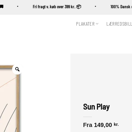
ng 🚚
Fri fragt v. køb over 399 kr. 📦
100% Dan
PLAKATER
LÆRREDSBIL
Zoom
Sun Play
Fra
149,00
kr.