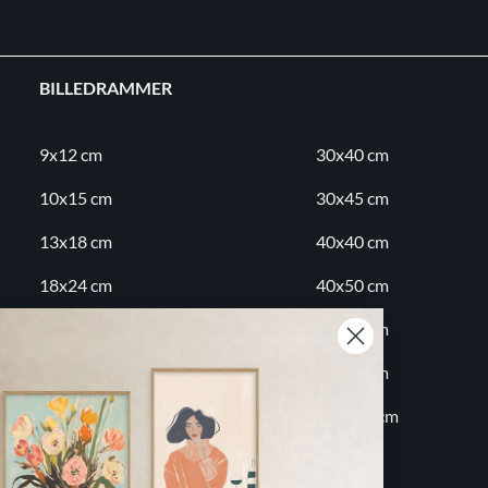
BILLEDRAMMER
9x12 cm
30x40 cm
10x15 cm
30x45 cm
13x18 cm
40x40 cm
18x24 cm
40x50 cm
20x20 cm
50x70 cm
20x30 cm
60x80 cm
30x30 cm
70x100 cm