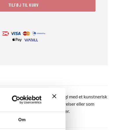
TILFØJ TIL KURV
. Motivet emmer af sommer og energi med et kunstnerisk
oplagt til kreative rum, børneværelser eller som
til dig, der elsker solskin og farver.
Om