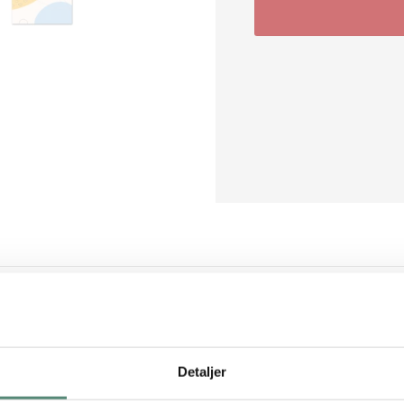
og abstrakt plakat med organiske former i gul, orange, blå og hvid
legende og dynamisk. De svungne linjer og flydende former gør den 
 Sun Play tilfører varme, glæde og en sanselig ro til væggen – perfekt 
Detaljer