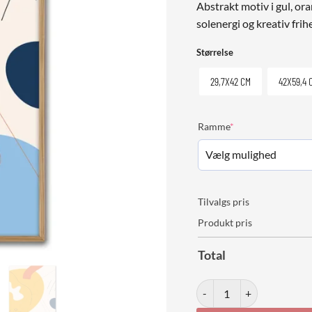
Abstrakt motiv i gul, or
solenergi og kreativ frih
Størrelse
29,7X42 CM
42X59,4 
(required)
Ramme
*
Tilvalgs pris
Produkt pris
Total
Sun Play antal