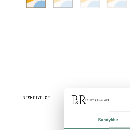
Sun Play er en farverig 
BESKRIVELSE
udtryk, der virker både 
farverigt indslag i stuen.
Samtykke