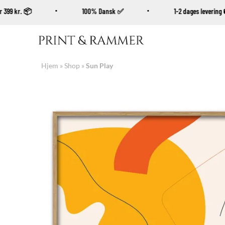
over 399 kr. 📦
100% Dansk ✅
1-2 dages leveri
Fortsæt
til
indhold
Hjem
»
Shop
»
Sun Play