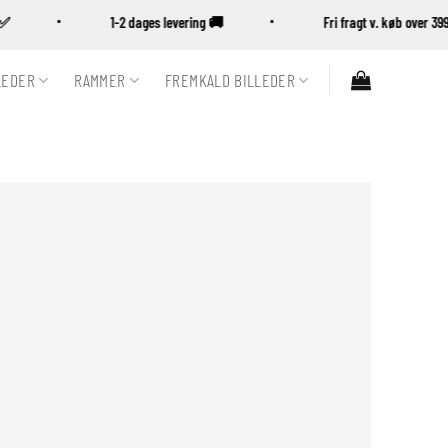
sk ✅
1-2 dages levering 🚚
Fri fragt v. køb over
LEDER
RAMMER
FREMKALD BILLEDER