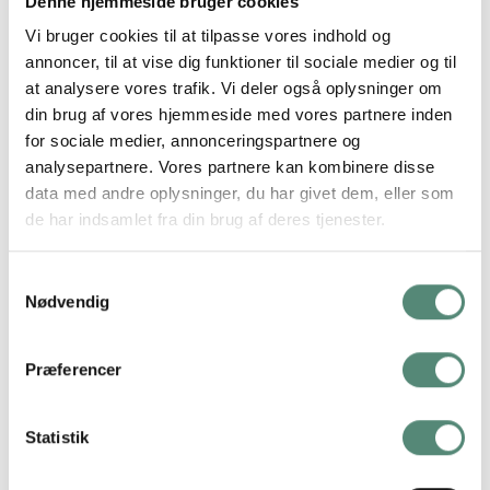
Denne hjemmeside bruger cookies
en zebra, der flyver gennem skyerne i en blå propelflyver.
Zebraens attitude og det legende udtryk skaber en skør og
Vi bruger cookies til at tilpasse vores indhold og
annoncer, til at vise dig funktioner til sociale medier og til
fantasifuld stemning, som med garanti bringer smil frem.
at analysere vores trafik. Vi deler også oplysninger om
Farverne er afdæmpede, men stadig klare, med fokus på blå,
din brug af vores hjemmeside med vores partnere inden
grå og beige toner mod en lys baggrund. Stilen er blød og
for sociale medier, annonceringspartnere og
børnevenlig med tydelige konturer og fine detaljer. Zebra
analysepartnere. Vores partnere kan kombinere disse
Flyer Blue passer perfekt til børneværelset, især hvis der er
data med andre oplysninger, du har givet dem, eller som
fokus på transportmidler, dyr eller fart over feltet. Kan nemt
de har indsamlet fra din brug af deres tjenester.
matches med Zebra Flyer Pink eller Welcome to the Wild for
en gennemført dyre- og rejsetema. En skøn plakat til
Samtykkevalg
drømmere med mod på højder og eventyr.
Nødvendig
Præferencer
YDERLIGERE INFORMATION
Statistik
STØRRELSE
29,7×42 cm, 42×59,4 cm, 50×70 cm