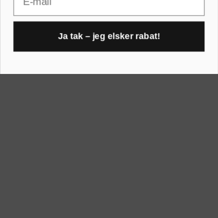
RAMMER A-FORMAT
30x40 cm
30x45 cm
A1 rammer
Ja tak – jeg elsker rabat!
40x40 cm
1
A2 rammer
40x50 cm
A3 rammer
50x70 cm
A4 rammer
60x80 cm
A5 rammer
70x100 cm
Printogrammer.dk · Navervej 21 · 8382 Hinnerup · CVR 40736166 ·
(+45) 8844 1630 ·
kundeservice@printogrammer.dk
Handelsbetingelser
·
Privatlivspolitik
·
Sitemap
© 2026 Printogrammer.dk