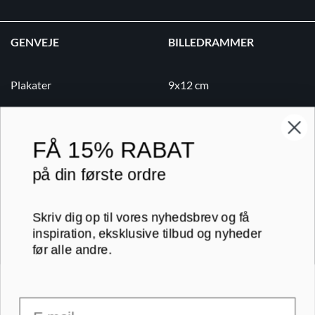
GENVEJE
BILLEDRAMMER
Plakater
9x12 cm
Lærredsbilleder
10x15 cm
Print på lærred
13x18 cm
FÅ
15% RABAT
Print på papir
18x24 cm
på din første ordre
Kontakt
20x20 cm
Skriv dig op til vores nyhedsbrev og få
Blog
20x30 cm
inspiration, eksklusive tilbud og nyheder
før alle andre.
B2B
30x30 cm
Email