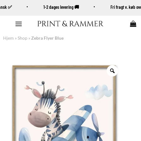
Dansk ✅
1-2 dages levering 🚚
Fri fragt v. køb 
Fortsæt
til
indhold
Hjem
»
Shop
»
Zebra Flyer Blue
Zoom