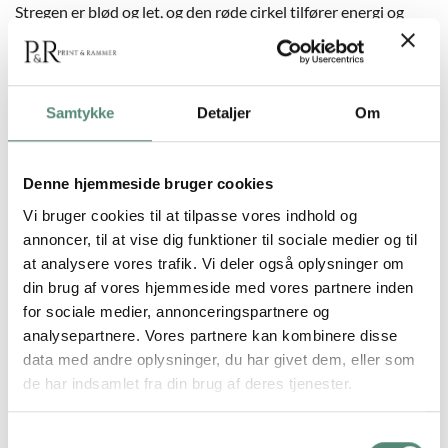
Stregen er blød og let, og den røde cirkel tilfører energi og
fokus. Plakaten egner sig til moderne og stilrene hjem, hvor
kunsten gerne må være enkel og udtryksfuld. Perfekt til
entre, soveværelse eller som del af en personlig billedvæg.
Samtykke
Detaljer
Om
YDERLIGERE INFORMATION
Denne hjemmeside bruger cookies
Vi bruger cookies til at tilpasse vores indhold og
annoncer, til at vise dig funktioner til sociale medier og til
STØRRELSE
29,7×42 cm, 42×59,4 cm, 50×70 cm
at analysere vores trafik. Vi deler også oplysninger om
din brug af vores hjemmeside med vores partnere inden
for sociale medier, annonceringspartnere og
analysepartnere. Vores partnere kan kombinere disse
ANMELDELSER
data med andre oplysninger, du har givet dem, eller som
de har indsamlet fra din brug af deres tjenester.
FREMRAGENDE
Samtykkevalg