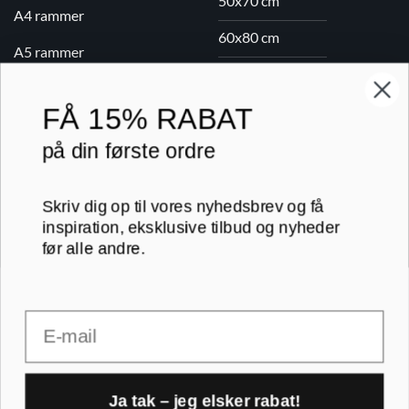
50x70 cm
A4 rammer
60x80 cm
A5 rammer
70x100 cm
FÅ
15% RABAT
Printogrammer.dk · Navervej 21 · 8382 Hinnerup · CVR 40736166 ·
på din første ordre
(+45) 8844 1630 ·
kundeservice@printogrammer.dk
Handelsbetingelser
·
Privatlivspolitik
·
Sitemap
© 2026 Printogrammer.dk
Skriv dig op til vores nyhedsbrev og få
inspiration, eksklusive tilbud og nyheder
før alle andre.
Email
DanKort
Visa
MasterCard
Apple
Pay
Ja tak – jeg elsker rabat!