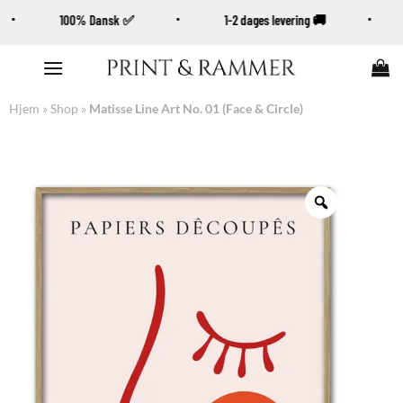
100% Dansk ✅
1-2 dages levering 🚚
Fortsæt
til
indhold
Hjem
»
Shop
»
Matisse Line Art No. 01 (Face & Circle)
Zoom