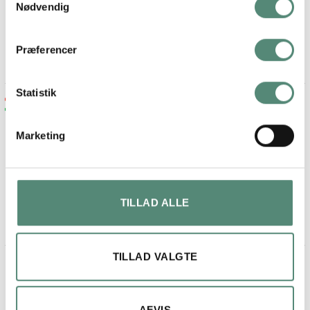
Nødvendig
På basis af
49 anmeldelser
Præferencer
Statistik
Maja lykke jensen
2 måneder siden
Marketing
Fin billede og ramme.
Kom på anden dagen, efter bestilling
TILLAD ALLE
TILLAD VALGTE
AFVIS