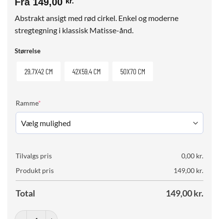
Fra
149,00
kr.
Abstrakt ansigt med rød cirkel. Enkel og moderne
stregtegning i klassisk Matisse-ånd.
Størrelse
29,7X42 CM
42X59,4 CM
50X70 CM
(required)
Ramme
*
Tilvalgs pris
0,00
kr.
Produkt pris
149,00
kr.
Total
149,00
kr.
Matisse Line Art No. 01 (Face & Circle) antal