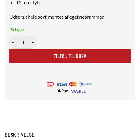
12 mm dyb
Udforsk hele sortimentet af egetræsrammer
.
På lager
Massiv egetræsramme (mørk) 13x18 cm antal
TILFØJ TIL KURV
BESKRIVELSE