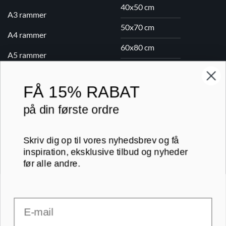
40x50 cm
A3 rammer
50x70 cm
A4 rammer
60x80 cm
A5 rammer
70x100 cm
FÅ
15% RABAT
Printogrammer.dk · Navervej 21 · 8382 Hinnerup · CVR 40736166 ·
på din første ordre
(+45) 8844 1630 ·
kundeservice@printogrammer.dk
Handelsbetingelser
·
Privatlivspolitik
·
Sitemap
Skriv dig op til vores nyhedsbrev og få
© 2026 Printogrammer.dk
inspiration, eksklusive tilbud og nyheder
før alle andre.
Email
DanKort
Visa
MasterCard
Apple