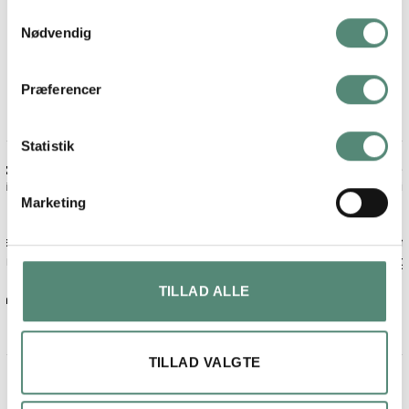
Samtykkevalg
Nødvendig
På basis af
49 anmeldelser
Præferencer
Statistik
Maja lykke jensen
2 måneder siden
Marketing
Fin billede og ramme.
Kom på anden dagen, efter bestilling
TILLAD ALLE
TILLAD VALGTE