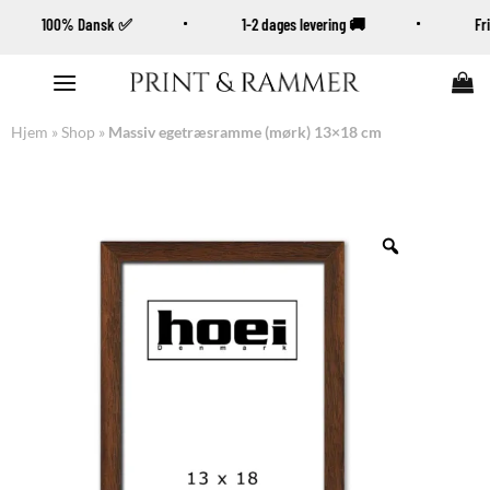
100% Dansk ✅
1-2 dages levering 🚚
F
Fortsæt
til
indhold
Hjem
»
Shop
»
Massiv egetræsramme (mørk) 13×18 cm
Zoom