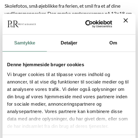
Skolefotos, små øjeblikke fra ferien, et smil fra et af dine
yndlingsmennesker. Den mørke egetræsramme på 13×18 cm
egner sig perfekt til de små, personlige billeder, som måske
ikke er egnet til plakatstørrelse, men som alligevel fortjener
at blive vist frem.
Samtykke
Detaljer
Om
Hos
Print & Rammer
kan du få
printet dine billeder
på flot
fotopapir. Du kan uploade dem direkte fra telefonen og vælge
Denne hjemmeside bruger cookies
den ønskede billedramme, så klarer vi både print og
indramning. Vi sender din bestilling hurtigst muligt, så du kan
Vi bruger cookies til at tilpasse vores indhold og
få dine minder frem i lyset – eller forkæle en du holder af med
annoncer, til at vise dig funktioner til sociale medier og til
en personlig gave.
at analysere vores trafik. Vi deler også oplysninger om
din brug af vores hjemmeside med vores partnere inden
for sociale medier, annonceringspartnere og
analysepartnere. Vores partnere kan kombinere disse
data med andre oplysninger, du har givet dem, eller som
ANMELDELSER
de har indsamlet fra din brug af deres tjenester.
FREMRAGENDE