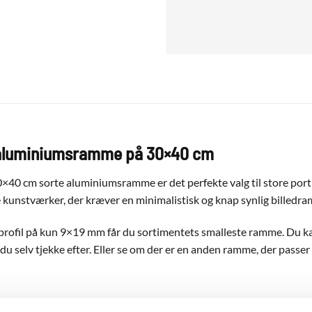
aluminiumsramme på 30×40 cm
×40 cm sorte aluminiumsramme er det perfekte valg til store port
ne kunstværker, der kræver en minimalistisk og knap synlig billedr
rofil på kun 9×19 mm får du sortimentets smalleste ramme. Du k
 du selv tjekke efter. Eller se om der er en anden ramme, der passer