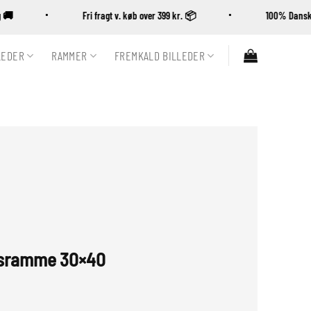
ing 🚚
Fri fragt v. køb over 399 kr. 📦
100% Da
LEDER
RAMMER
FREMKALD BILLEDER
msramme 30×40