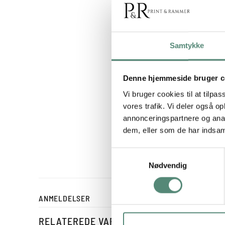
Hæng 
Samtykke
Som med
Ophængni
dit motiv
Denne hjemmeside bruger c
Skal du 
Vi bruger cookies til at tilpas
er nemt 
vores trafik. Vi deler også 
annonceringspartnere og anal
husk, at
dem, eller som de har indsaml
Samtykkevalg
Nødvendig
ANMELDELSER
RELATEREDE VARER