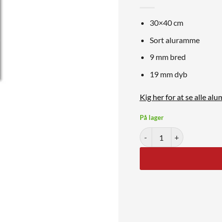
30×40 cm
Sort aluramme
9 mm bred
19 mm dyb
Kig her for at se alle a
På lager
Sort aluminiumsramme 30