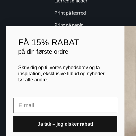
Lærredsbilleder
Print på lærred
Print på papir
Kontakt
FÅ
15% RABAT
Blog
på din første ordre
B2B
Skriv dig op til vores nyhedsbrev og få
inspiration, eksklusive tilbud og nyheder
før alle andre.
Printogrammer.dk · Nav
Email
Ja tak – jeg elsker rabat!