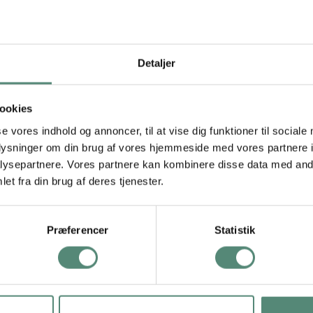
alurammen vandret og lodret
Detaljer
 alle vores andre ramme kan du hænge vores sorte 30×40 cm alur
ngsbeslagene er lette at anvende, og det samme gælder åbne/luk
 ind.
ookies
hænge flere ramme ved siden af hinanden, kan du overveje at bru
se vores indhold og annoncer, til at vise dig funktioner til sociale
at få alle rammer til at hænge lige. Ønsker du samtidig at få indram
oplysninger om din brug af vores hjemmeside med vores partnere i
ysepartnere. Vores partnere kan kombinere disse data med andr
 du kan
printe dine billeder
hurtigt og let hos Print & Rammer.
et fra din brug af deres tjenester.
Præferencer
Statistik