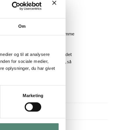
Om
amme både vandret og lodret.
-funktionen, hvis du selv skal ramme
ge højdejusterbare klæbesøm – så det
 medier og til at analysere
met dine egne personlige billeder, så
nden for sociale medier,
e oplysninger, du har givet
Marketing