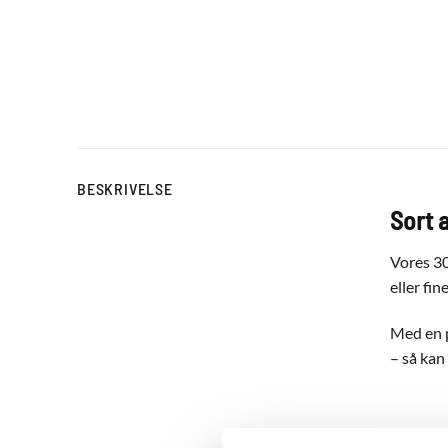
BESKRIVELSE
Sort 
Vores 30
eller fi
Med en p
– så kan