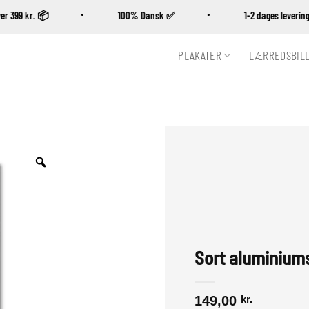
b over 399 kr. 📦
100% Dansk ✅
1-2 dages lever
PLAKATER
LÆRREDSBIL
Zoom
Sort aluminiu
149,00
kr.