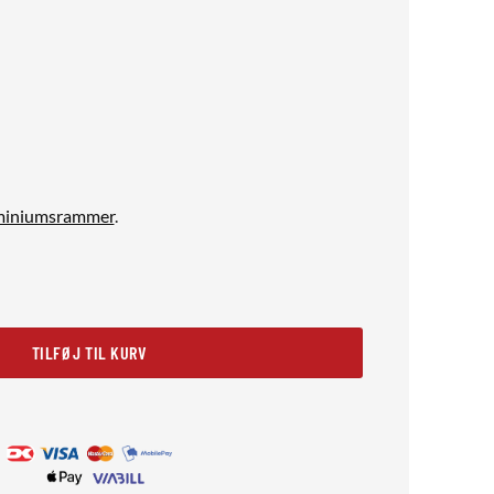
luminiumsrammer
.
x40 antal
TILFØJ TIL KURV