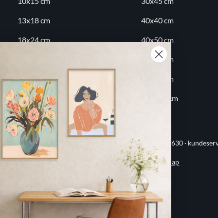
10x15 cm
30x45 cm
13x18 cm
40x40 cm
18x24 cm
40x50 cm
20x20 cm
50x70 cm
20x30 cm
60x80 cm
30x30 cm
70x100 cm
ervej 21 · 8382 Hinnerup · CVR 40736166 · (+45) 8844 1630 ·
kundeser
Handelsbetingelser
·
Privatlivspolitik
·
Sitemap
© 2026 Printogrammer.dk