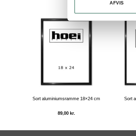
AFVIS
 cm –
Sort aluminiumsramme 18×24 cm
Sort 
89,00
kr.