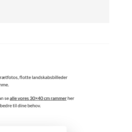
rætfotos, flotte landskabsbilleder
amme.
an se
alle vores 30×40 cm rammer
her
 bedre til dine behov.