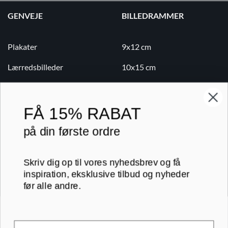
GENVEJE
BILLEDRAMMER
Plakater
9x12 cm
Lærredsbilleder
10x15 cm
Print på lærred
13x18 cm
Print på papir
18x24 cm
FÅ
15% RABAT
Kontakt
20x20 cm
på din første ordre
Blog
20x30 cm
Skriv dig op til vores nyhedsbrev og få
B2B
30x30 cm
inspiration, eksklusive tilbud og nyheder
før alle andre.
RAMMER A-FORMAT
30x40 cm
Email