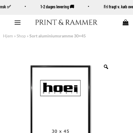
Dansk ✅
1-2 dages levering 🚚
Fri fragt v. køb o
Fortsæt
til
indhold
Hjem
»
Shop
»
Sort aluminiumsramme 30×45
Zoom