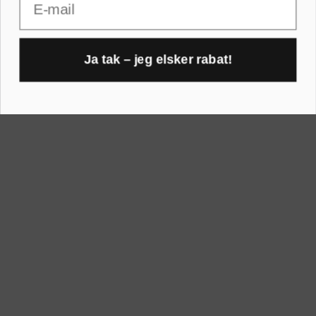
30x45 cm
A1 rammer
40x40 cm
A2 rammer
Ja tak – jeg elsker rabat!
40x50 cm
1
A3 rammer
50x70 cm
A4 rammer
60x80 cm
A5 rammer
70x100 cm
Printogrammer.dk · Navervej 21 · 8382 Hinnerup · CVR 40736166 ·
(+45) 8844 1630 ·
kundeservice@printogrammer.dk
Handelsbetingelser
·
Privatlivspolitik
·
Sitemap
© 2026 Printogrammer.dk