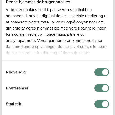
Denne hjemmeside bruger cookies
Vi bruger cookies til at tilpasse vores indhold og
Aluminium eller træ – hvad skal du vælge?
annoncer, til at vise dig funktioner til sociale medier og til
at analysere vores trafik. Vi deler også oplysninger om
Forskellen på en aluminiumsramme som denne på
din brug af vores hjemmeside med vores partnere inden
30×45 cm og en
ramme i træ
er først og fremmest
for sociale medier, annonceringspartnere og
udtrykket. Med trærammer får du et varmt og
analysepartnere. Vores partnere kan kombinere disse
levende udtryk på grund strukturen og farverne i
data med andre oplysninger, du har givet dem, eller som
træet. Med en aluminiumsramme får du et køligere
de har indsamlet fra din brug af deres tjenester.
og mere minimalistisk udtryk.
Samtykkevalg
Om du skal vælge det ene eller det andet, er helt op
Nødvendig
til dig. Det handler mest af alt om din personlige stil,
for begge materialetyper er flotte til langt de fleste
motiver.
Præferencer
Statistik