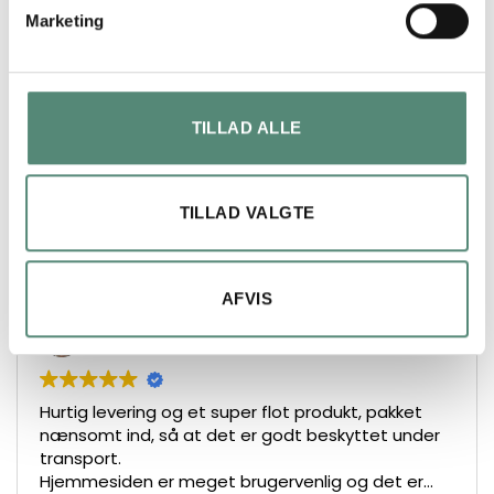
Marketing
ANMELDELSER
FREMRAGENDE
TILLAD ALLE
På basis af
49 anmeldelser
TILLAD VALGTE
AFVIS
Lars Henrik Ley
2 måneder siden
Hurtig levering og et super flot produkt, pakket
nænsomt ind, så at det er godt beskyttet under
transport.
Hjemmesiden er meget brugervenlig og det er