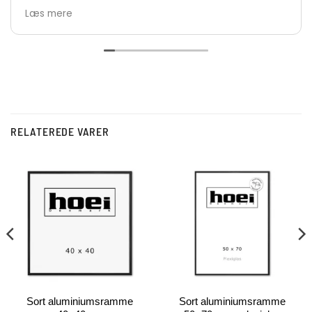
nemt at bestille.
Læs mere
De største anbefalinger herfra 👍👏👏
Vh Lars
RELATEREDE VARER
Sort aluminiumsramme
Sort aluminiumsramme