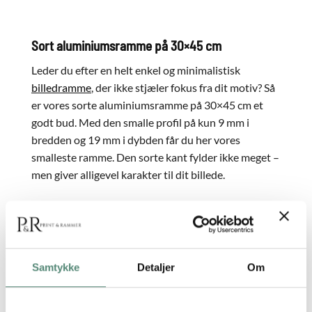
Sort aluminiumsramme på 30×45 cm
Leder du efter en helt enkel og minimalistisk
billedramme
, der ikke stjæler fokus fra dit motiv? Så
er vores sorte aluminiumsramme på 30×45 cm et
godt bud. Med den smalle profil på kun 9 mm i
bredden og 19 mm i dybden får du her vores
smalleste ramme. Den sorte kant fylder ikke meget –
men giver alligevel karakter til dit billede.
Overfladen skinner en smule og har et køligt udtryk,
hvilket giver rammen et industrielt look. Er du ikke
sikker på, om det er det rette valg for dig, finder du
vores andre 30×45 cm rammer
her.
Samtykke
Detaljer
Om