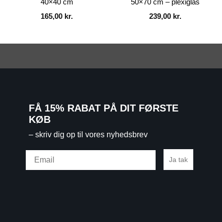
40×40 cm
50×70 cm – plexiglas
165,00
kr.
239,00
kr.
FÅ 15% RABAT PÅ DIT FØRSTE
KØB
– skriv dig op til vores nyhedsbrev
Email
Ja tak