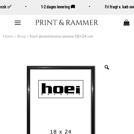
Dansk ✅
1-2 dages levering 🚚
Fri fragt v. køb 
Fortsæt
til
indhold
Hjem
»
Shop
»
Sort aluminiumsramme 18×24 cm
Zoom