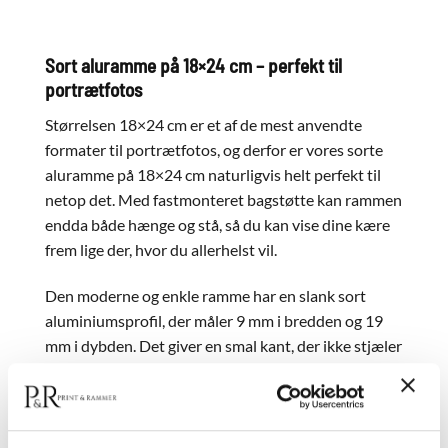
Sort aluramme på 18×24 cm – perfekt til
portrætfotos
Størrelsen 18×24 cm er et af de mest anvendte
formater til portrætfotos, og derfor er vores sorte
aluramme på 18×24 cm naturligvis helt perfekt til
netop det. Med fastmonteret bagstøtte kan rammen
endda både hænge og stå, så du kan vise dine kære
frem lige der, hvor du allerhelst vil.
Den moderne og enkle ramme har en slank sort
aluminiumsprofil, der måler 9 mm i bredden og 19
mm i dybden. Det giver en smal kant, der ikke stjæler
fokus fra dine motiver. Vil du hellere have en bredere
kant eller et andet materiale, så finder du
hele
sortimentet af 18×24 cm rammer
her.