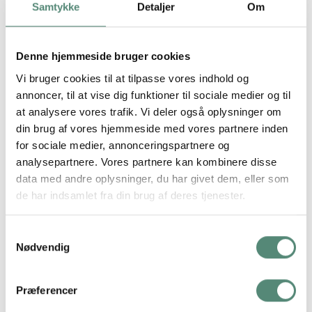
Samtykke
Detaljer
Om
Denne hjemmeside bruger cookies
Print dine portrætfotos hos Print & Rammer
Vi bruger cookies til at tilpasse vores indhold og
annoncer, til at vise dig funktioner til sociale medier og til
Har du billeder af dine yndlingsmennesker liggende
at analysere vores trafik. Vi deler også oplysninger om
på din telefon eller din computer – eller måske
din brug af vores hjemmeside med vores partnere inden
billeder af dit kæledyr – så kan du hurtigt og let
for sociale medier, annonceringspartnere og
printe dem hos
Print & Rammer
gennem vores print
analysepartnere. Vores partnere kan kombinere disse
selv-service. Du kan uploade direkte fra telefonen,
data med andre oplysninger, du har givet dem, eller som
og hvis du tilvælger en ramme som vores sorte
de har indsamlet fra din brug af deres tjenester.
18×24 cm aluminiumsramme, så klarer vi
indramningen.
Samtykkevalg
Nødvendig
Levering af rammer sker i løbet af 1-3 hverdage.
Vælger du print af billeder, kan det tage op til 8
hverdage. Vi sikrer en høj kvalitet, og vores grafikere
Præferencer
gennemgår altid billederne, inden de sendes til print.