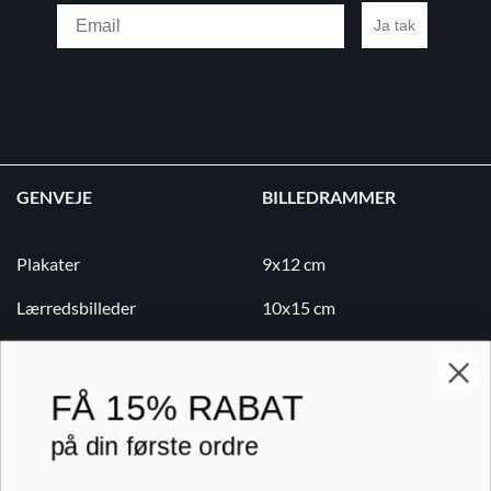
Email
Ja tak
GENVEJE
BILLEDRAMMER
Plakater
9x12 cm
Lærredsbilleder
10x15 cm
Print på lærred
13x18 cm
Print på papir
18x24 cm
FÅ
15% RABAT
Kontakt
20x20 cm
på din første ordre
Blog
20x30 cm