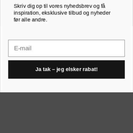
Skriv dig op til vores nyhedsbrev og få
B2B
30x30 cm
inspiration, eksklusive tilbud og nyheder
før alle andre.
RAMMER A-FORMAT
30x40 cm
Email
30x45 cm
A1 rammer
40x40 cm
A2 rammer
Ja tak – jeg elsker rabat!
40x50 cm
1
A3 rammer
50x70 cm
A4 rammer
60x80 cm
A5 rammer
70x100 cm
Printogrammer.dk · Navervej 21 · 8382 Hinnerup · CVR 40736166 ·